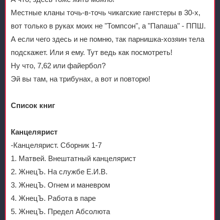
Местные кланы точь-в-точь чикагские гангстеры в 30-х,
вот только в руках моих не "Томпсон", а "Папаша" - ППШ.
А если чего здесь и не помню, так парнишка-хозяин тела
подскажет. Или я ему. Тут ведь как посмотреть!
Ну что, 7,62 или файербол?
Эй вы там, на трибунах, а вот и повторю!
Список книг
Канцелярист
-Канцелярист. Сборник 1-7
1. Матвей. Внештатный канцелярист
2. ЖнецЪ. На службе Е.И.В.
3. ЖнецЪ. Огнем и маневром
4. ЖнецЪ. Работа в паре
5. ЖнецЪ. Предел Абсолюта